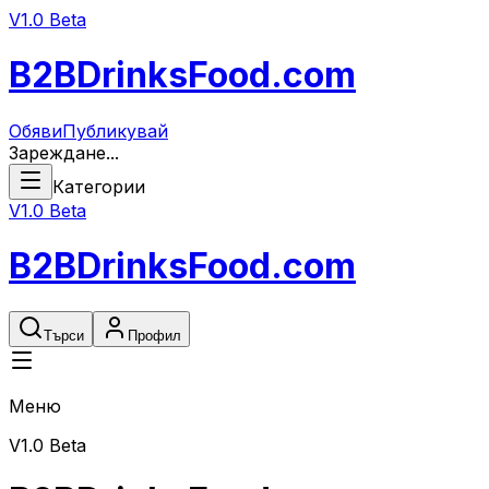
V1.0 Beta
B2B
DrinksFood
.com
Обяви
Публикувай
Зареждане...
Категории
V1.0 Beta
B2B
DrinksFood
.com
Търси
Профил
Меню
V1.0 Beta