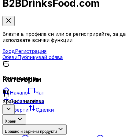
B2B
DrinksFood
.com
Влезте в профила си или се регистрирайте, за да
използвате всички функции
Вход
Регистрация
Обяви
Публикувай обява
Зареждане...
Категории
Начало
Чат
Добави обява
Храни и напитки
Оферти
Сделки
Храни
Брашно и зърнени продукти