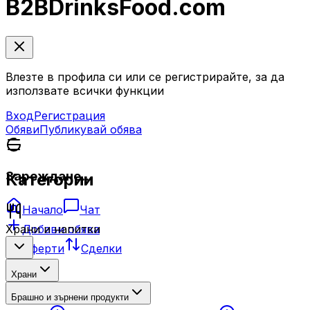
B2B
DrinksFood
.com
Влезте в профила си или се регистрирайте, за да
използвате всички функции
Вход
Регистрация
Обяви
Публикувай обява
Зареждане...
Категории
Начало
Чат
Добави обява
Храни и напитки
Оферти
Сделки
Храни
Брашно и зърнени продукти