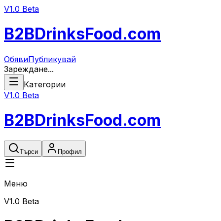
V1.0 Beta
B2B
DrinksFood
.com
Обяви
Публикувай
Зареждане...
Категории
V1.0 Beta
B2B
DrinksFood
.com
Търси
Профил
Меню
V1.0 Beta