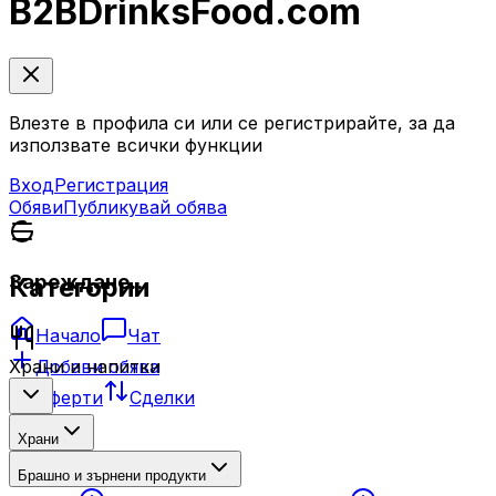
B2B
DrinksFood
.com
Влезте в профила си или се регистрирайте, за да
използвате всички функции
Вход
Регистрация
Обяви
Публикувай обява
Зареждане...
Категории
Начало
Чат
Добави обява
Храни и напитки
Оферти
Сделки
Храни
Брашно и зърнени продукти