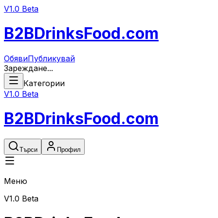
V1.0 Beta
B2B
DrinksFood
.com
Обяви
Публикувай
Зареждане...
Категории
V1.0 Beta
B2B
DrinksFood
.com
Търси
Профил
Меню
V1.0 Beta