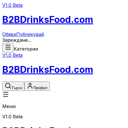
V1.0 Beta
B2B
DrinksFood
.com
Обяви
Публикувай
Зареждане...
Категории
V1.0 Beta
B2B
DrinksFood
.com
Търси
Профил
Меню
V1.0 Beta