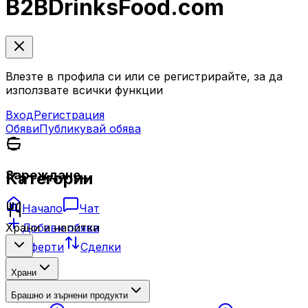
B2B
DrinksFood
.com
Влезте в профила си или се регистрирайте, за да
използвате всички функции
Вход
Регистрация
Обяви
Публикувай обява
Зареждане...
Категории
Начало
Чат
Добави обява
Храни и напитки
Оферти
Сделки
Храни
Брашно и зърнени продукти