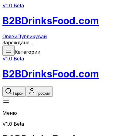
V1.0 Beta
B2B
DrinksFood
.com
Обяви
Публикувай
Зареждане...
Категории
V1.0 Beta
B2B
DrinksFood
.com
Търси
Профил
Меню
V1.0 Beta