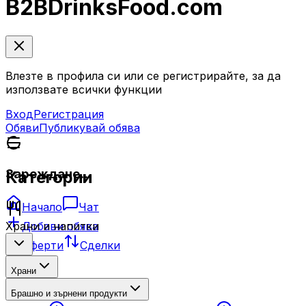
B2B
DrinksFood
.com
Влезте в профила си или се регистрирайте, за да
използвате всички функции
Вход
Регистрация
Обяви
Публикувай обява
Зареждане...
Категории
Начало
Чат
Добави обява
Храни и напитки
Оферти
Сделки
Храни
Брашно и зърнени продукти