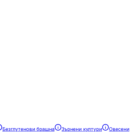
Безглутенови брашна
Зърнени култури
Овесени