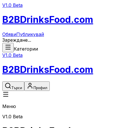
V1.0 Beta
B2B
DrinksFood
.com
Обяви
Публикувай
Зареждане...
Категории
V1.0 Beta
B2B
DrinksFood
.com
Търси
Профил
Меню
V1.0 Beta