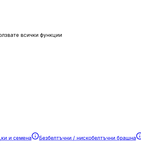
ползвате всички функции
дки и семена
Безбелтъчни / нискобелтъчни брашна