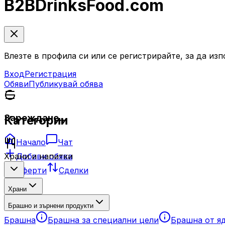
B2B
DrinksFood
.com
Влезте в профила си или се регистрирайте, за да из
Вход
Регистрация
Обяви
Публикувай обява
Зареждане...
Категории
Начало
Чат
Добави обява
Храни и напитки
Оферти
Сделки
Храни
Брашно и зърнени продукти
Брашна
Брашна за специални цели
Брашна от я