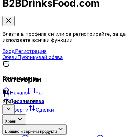
B2B
DrinksFood
.com
Влезте в профила си или се регистрирайте, за да
използвате всички функции
Вход
Регистрация
Обяви
Публикувай обява
Зареждане...
Категории
Начало
Чат
Добави обява
Храни и напитки
Оферти
Сделки
Храни
Брашно и зърнени продукти