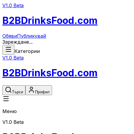
V1.0 Beta
B2B
DrinksFood
.com
Обяви
Публикувай
Зареждане...
Категории
V1.0 Beta
B2B
DrinksFood
.com
Търси
Профил
Меню
V1.0 Beta